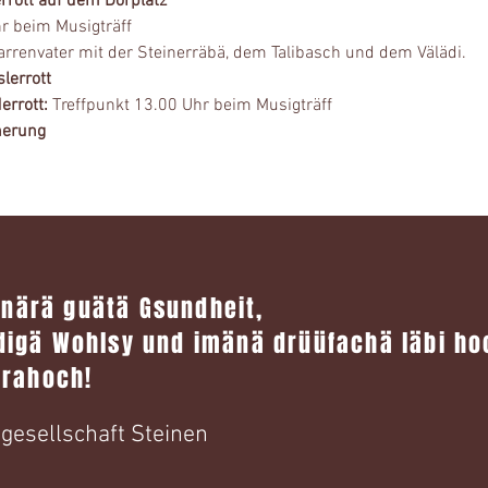
rrott auf dem Dorplatz 
hr beim Musigträff
renvater mit der Steinerräbä, dem Talibasch und dem Välädi. 
lerrott
rrott: 
Treffpunkt 13.00 Uhr beim Musigträff
herung
 inärä guätä Gsundheit,
igä Wohlsy und imänä drüüfachä läbi ho
trahoch!
gesellschaft Steinen