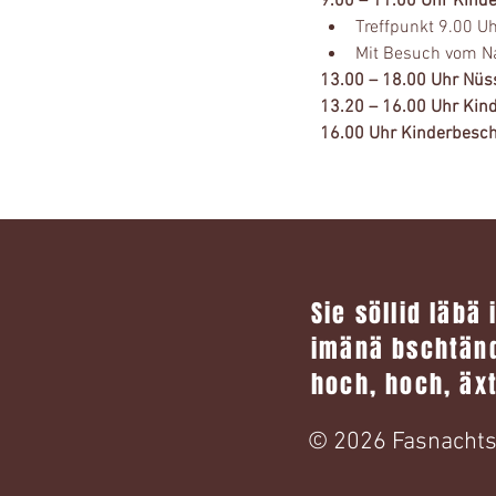
9.00 – 11.00 Uhr Kinde
Treffpunkt 9.00 U
Mit Besuch vom Nar
13.00 – 18.00 Uhr Nüss
13.20 – 16.00 Uhr Kinde
16.00 Uhr Kinderbesc
Sie söllid läbä
imänä bschtänd
hoch, hoch, äx
© 2026 Fasnachts