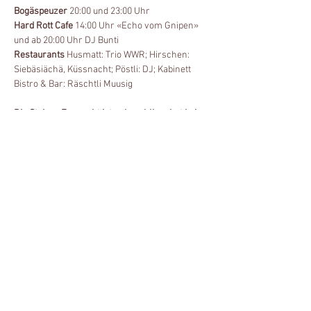
Bogäspeuzer
 20:00 und 23:00 Uhr 
Hard Rott Cafe 
14:00 Uhr «Echo vom Gnipen» 
und ab 20:00 Uhr DJ Bunti 
Restaurants 
Husmatt: Trio WWR; Hirschen: 
Siebäsiächä, Küssnacht; Pöstli: DJ; Kabinett 
Bistro & Bar: Räschtli Muusig
Die Steiner Fasnacht ist unbezahlbar, hat kein 
Preisschild und keine Rangliste. Wir belohnen 
das Fasnachtstreiben nicht mehr mit einem 
grossen Batzen. Steiner Maschgrade! Leggid 
üch aa, unterhaltid, neckid und schnorrid mit 
de Lüüt! Das chönnd iehr au ohni Priise.
© 2026 Fasnachtsgesellschaft Steinen